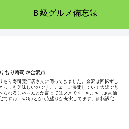
Ｂ級グルメ備忘録
りもり寿司＠金沢市
りもり寿司藤江店さんに伺ってきました。金沢は回転ずし
とっても美味しいのです。チェーン展開していて大阪でも
べられるじゃ～んとか言ってはダメです。wまぁまぁ高価
定ですね。ｗ3点とか5点盛りが充実してます。価格設定は
々なようです。かに～...