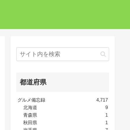
都道府県
グルメ備忘録
4,717
北海道
9
青森県
1
秋田県
1