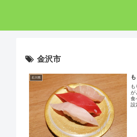
金沢市
も
石川県
も
が
食
設
様