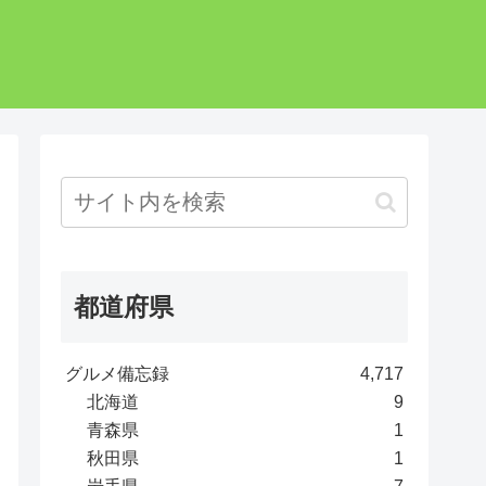
都道府県
グルメ備忘録
4,717
北海道
9
青森県
1
秋田県
1