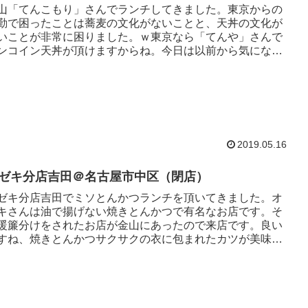
山「てんこもり」さんでランチしてきました。東京からの
勤で困ったことは蕎麦の文化がないことと、天丼の文化が
いことが非常に困りました。ｗ東京なら「てんや」さんで
ンコイン天丼が頂けますからね。今日は以前から気になっ
いた金山の「てんこもり...
2019.05.16
ゼキ分店吉田＠名古屋市中区（閉店）
ゼキ分店吉田でミソとんかつランチを頂いてきました。オ
キさんは油で揚げない焼きとんかつで有名なお店です。そ
暖簾分けをされたお店が金山にあったので来店です。良い
すね、焼きとんかつサクサクの衣に包まれたカツが美味し
です。今回は味噌カツに...