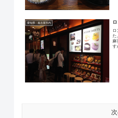
ロ
愛知県 名古屋市内
ロ
た
麻
す
な
次