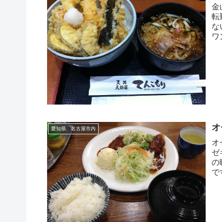
金
転
な
ワ
て
オ
愛知県 名古屋市内
オ
ゼ
の
で
い