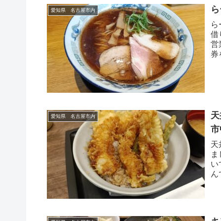
ら
愛知県 名古屋市内
ら
借
営
券
ン
天
愛知県 名古屋市内
市
天
ま
い
ん
ー