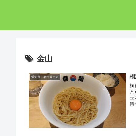
金山
桐
愛知県 名古屋市内
桐
と
玉
待
ッ