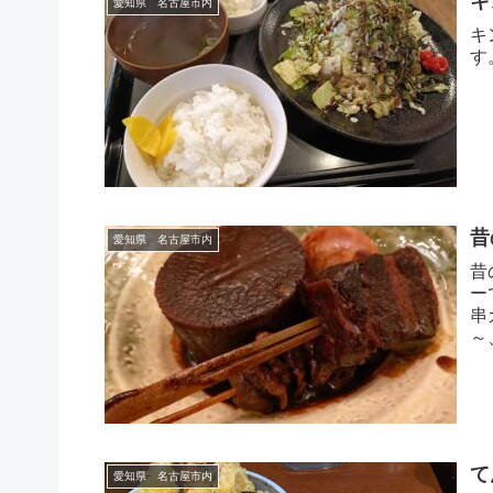
キ
愛知県 名古屋市内
キ
す
昔
愛知県 名古屋市内
昔
ー
串
～
～
て
愛知県 名古屋市内