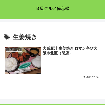
Ｂ級グルメ備忘録
生姜焼き
大阪豚汁 生姜焼き ロマン亭＠大
大阪府 キタ
阪市北区（閉店）
2019.12.24