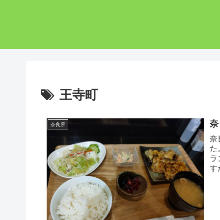
王寺町
奈
奈良県
奈
た
ラ
す