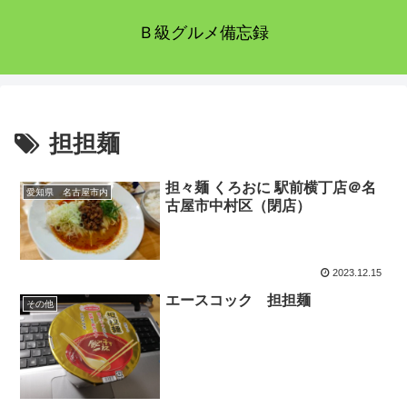
Ｂ級グルメ備忘録
担担麺
担々麺 くろおに 駅前横丁店＠名
愛知県 名古屋市内
古屋市中村区（閉店）
2023.12.15
エースコック 担担麺
その他