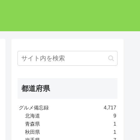
都道府県
グルメ備忘録
4,717
北海道
9
青森県
1
秋田県
1