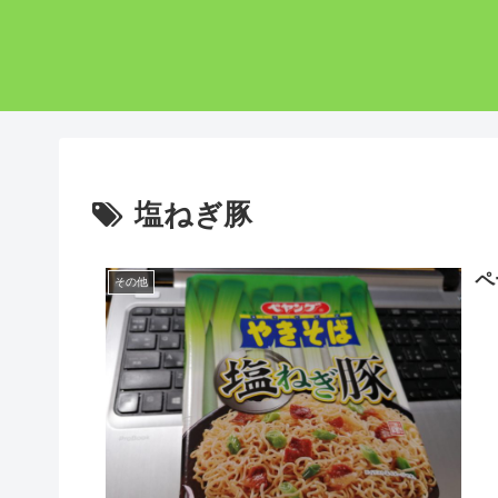
塩ねぎ豚
ペ
その他