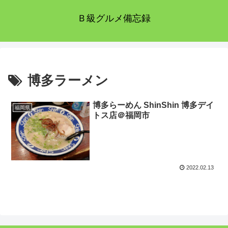
Ｂ級グルメ備忘録
博多ラーメン
博多らーめん ShinShin 博多デイ
福岡県
トス店＠福岡市
2022.02.13