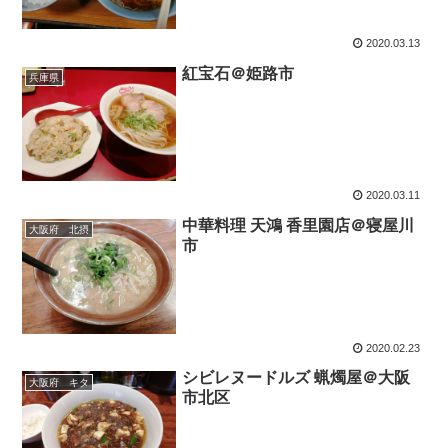
2020.03.13
紅宝石＠姫路市
兵庫県
2020.03.11
中華料理 天鴻 香里園店＠寝屋川
大阪府 北摂
市
2020.02.23
シビレヌードルズ 蝋燭屋＠大阪
大阪府 キタ
市北区