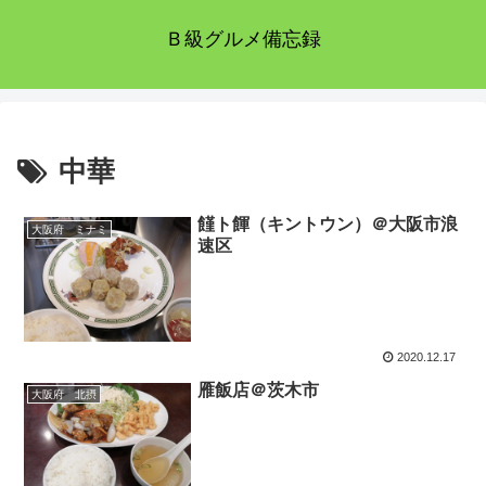
Ｂ級グルメ備忘録
中華
饉ト餫（キントウン）＠大阪市浪
大阪府 ミナミ
速区
2020.12.17
雁飯店＠茨木市
大阪府 北摂