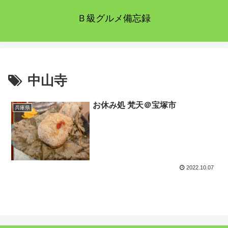
Ｂ級グルメ備忘録
中山寺
お休み処 梵天＠宝塚市
兵庫県
2022.10.07