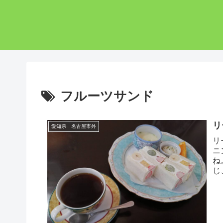
フルーツサンド
リ
愛知県 名古屋市外
リ
ニ
ね
じ