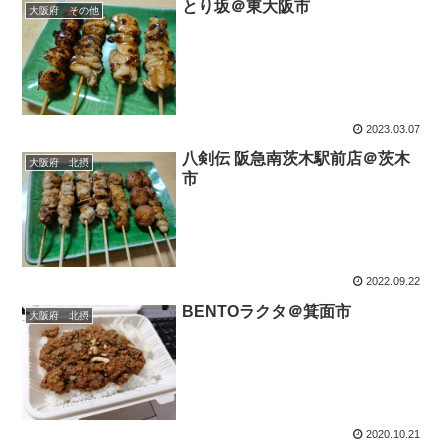
とり坂＠東大阪市
大阪府 その他
2023.03.07
八剣伝 阪急南茨木駅前店＠茨木
大阪府 北摂
市
2022.09.22
BENTOラクタ＠箕面市
大阪府 北摂
2020.10.21