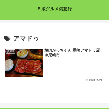
Ｂ級グルメ備忘録
アマドゥ
焼肉かっちゃん 尼崎アマドゥ店
兵庫県
＠尼崎市
2020.05.24