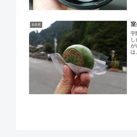
室
奈良県
宇
し
が
は