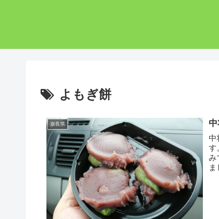
よもぎ餅
中
奈良県
中
す
み
ま
い