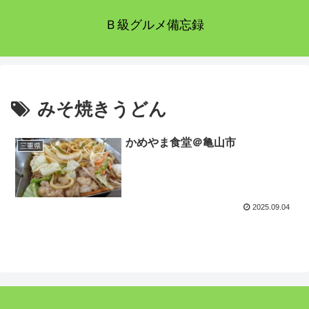
Ｂ級グルメ備忘録
みそ焼きうどん
かめやま食堂＠亀山市
三重県
2025.09.04