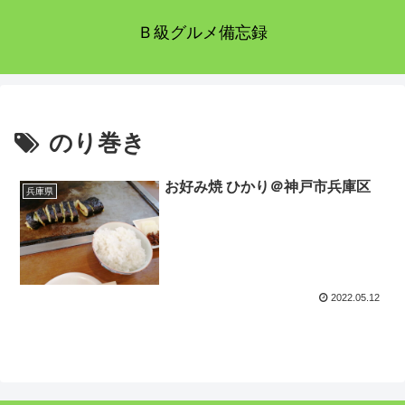
Ｂ級グルメ備忘録
のり巻き
お好み焼 ひかり＠神戸市兵庫区
兵庫県
2022.05.12