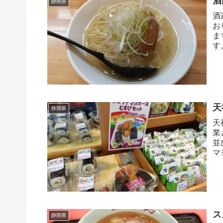
酒
静岡県
酒
お
ま
す
天
静岡県
天
業
並
マ
ス
静岡県