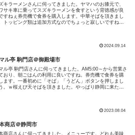
ズキラーメンさんに伺ってきました。ヤマハのお膝元で、
ワサキ車に乗ってスズキラーメンを食すという背徳感が良
ですねぇ券売機で食券を購入します。中華そばを頂きまし
。トッピング類は追加方式なのでちょっと寂しいですねぇ
6:00～からの営業で...
2024.09.14
マル亭 駒門店＠御殿場市
マル亭 駒門店さんに伺ってきました。AM5:00～から営業さ
ており、朝ごはんの利用に良いですね。券売機で食券を購
します。一番初めに「そば」「うどん」ボタンを押しまし
う。ｗ桜えび天そばを頂きました。やっぱり静岡に来たら
えびっすね。あ...
2023.08.04
本商店＠静岡市
本商店さんに伺ってきました。メニューです。どれも美味