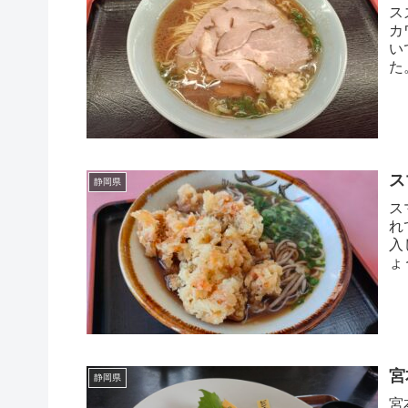
ス
カ
い
た
朝
ス
静岡県
ス
れ
入
ょ
桜
宮
静岡県
宮