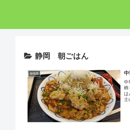
静岡 朝ごはん
中
静岡県
中
柄
は
士
し