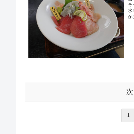
そ
水
が
に
次
1