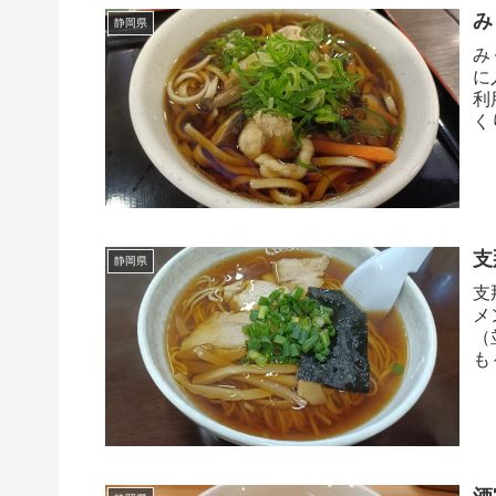
み
静岡県
み
に
利
く
支
静岡県
支
メ
（
も