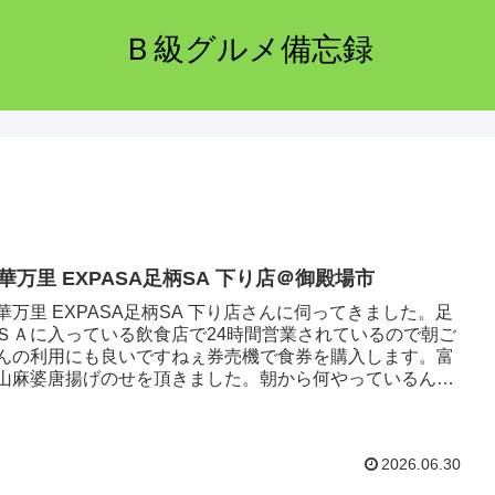
Ｂ級グルメ備忘録
華万里 EXPASA足柄SA 下り店＠御殿場市
華万里 EXPASA足柄SA 下り店さんに伺ってきました。足
ＳＡに入っている飲食店で24時間営業されているので朝ご
んの利用にも良いですねぇ券売機で食券を購入します。富
山麻婆唐揚げのせを頂きました。朝から何やっているんで
ょうね～。（...
2026.06.30