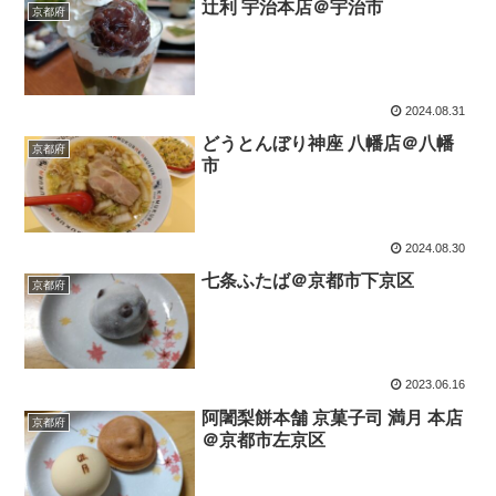
辻利 宇治本店＠宇治市
京都府
2024.08.31
どうとんぼり神座 八幡店＠八幡
京都府
市
2024.08.30
七条ふたば＠京都市下京区
京都府
2023.06.16
阿闍梨餅本舗 京菓子司 満月 本店
京都府
＠京都市左京区