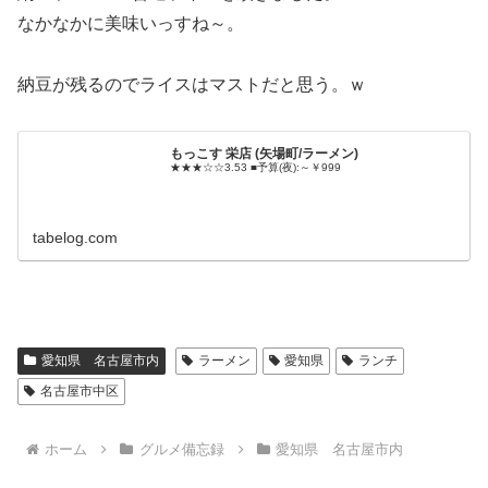
なかなかに美味いっすね～。
納豆が残るのでライスはマストだと思う。ｗ
もっこす 栄店 (矢場町/ラーメン)
★★★☆☆3.53 ■予算(夜):～￥999
tabelog.com
愛知県 名古屋市内
ラーメン
愛知県
ランチ
名古屋市中区
ホーム
グルメ備忘録
愛知県 名古屋市内