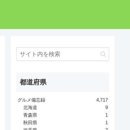
都道府県
グルメ備忘録
4,717
北海道
9
青森県
1
秋田県
1