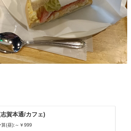
(志賀本通/カフェ)
算(昼):～￥999