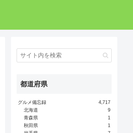
都道府県
グルメ備忘録
4,717
北海道
9
青森県
1
秋田県
1