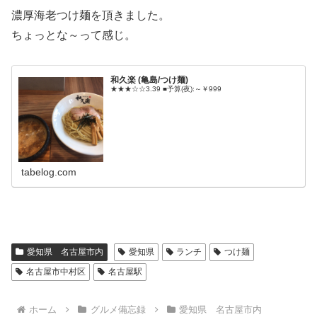
濃厚海老つけ麺を頂きました。
ちょっとな～って感じ。
和久楽 (亀島/つけ麺)
★★★☆☆3.39 ■予算(夜):～￥999
tabelog.com
愛知県 名古屋市内
愛知県
ランチ
つけ麺
名古屋市中村区
名古屋駅
ホーム
グルメ備忘録
愛知県 名古屋市内