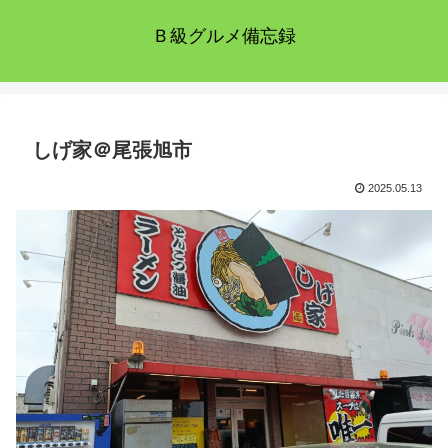
Ｂ級グルメ備忘録
しげ家＠尾張旭市
2025.05.13