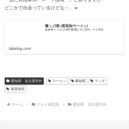
どこかで出会っているけどな～。ｗ
麺 しげ家 (尾張旭/ラーメン)
★★★☆☆3.15 ■予算(夜):￥1,000～￥1,999
tabelog.com
愛知県 名古屋市外
ラーメン
愛知県
ランチ
尾張旭市
ホーム
グルメ備忘録
愛知県 名古屋市外