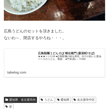
広島うどんのセットを頂きました。
ないわ～、閉店するやろね・・・。
広島朝麺うどんそば 靖右衛門 (新栄町/そば)
★★★☆☆3.09 ■広島駅麺の味を再現。出汁の効いた醤油
ベースのうどん、蕎麦。 ■予算(昼):～￥999
tabelog.com
愛知県 名古屋市内
うどん
愛知県
名古屋市中区
栄