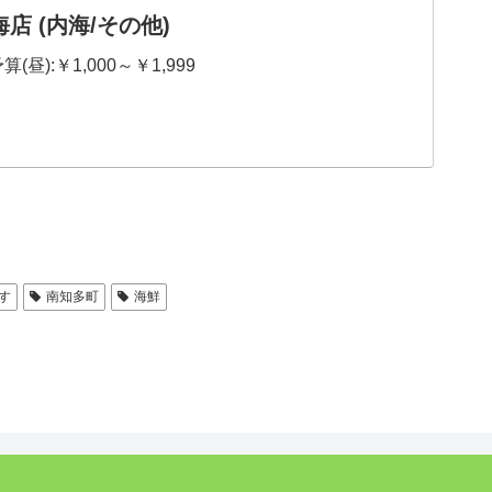
店 (内海/その他)
(昼):￥1,000～￥1,999
す
南知多町
海鮮