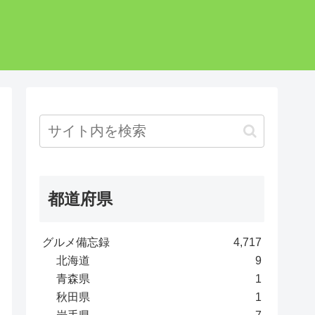
都道府県
グルメ備忘録
4,717
北海道
9
青森県
1
秋田県
1