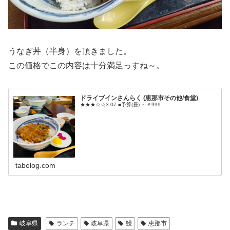
うなぎ丼（半身）を頂きました。
この価格でこの内容は十分満足っすね～。
ドライブインさんらく (恵那市その他/食堂)
★★★☆☆3.07 ■予算(昼):～￥999
tabelog.com
岐阜県
ランチ
岐阜県
鰻
恵那市