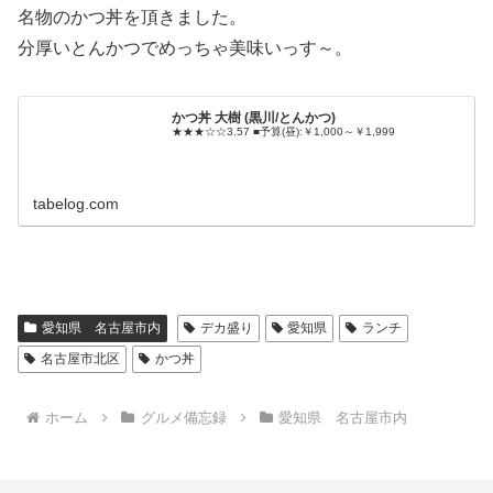
名物のかつ丼を頂きました。
分厚いとんかつでめっちゃ美味いっす～。
かつ丼 大樹 (黒川/とんかつ)
★★★☆☆3.57 ■予算(昼):￥1,000～￥1,999
tabelog.com
愛知県 名古屋市内
デカ盛り
愛知県
ランチ
名古屋市北区
かつ丼
ホーム
グルメ備忘録
愛知県 名古屋市内