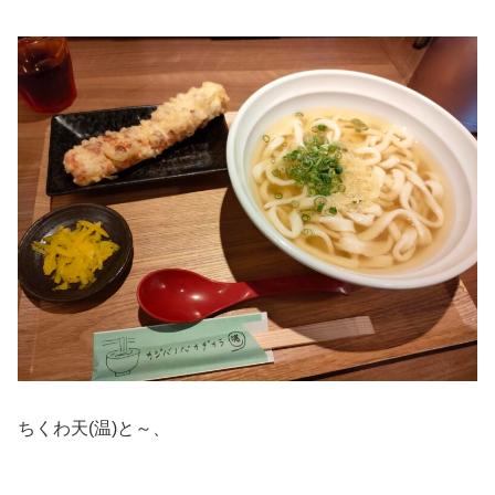
ちくわ天(温)と～、