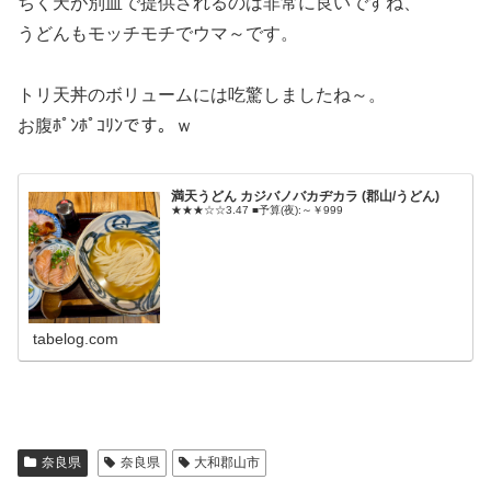
ちく天が別皿で提供されるのは非常に良いですね、
うどんもモッチモチでウマ～です。
トリ天丼のボリュームには吃驚しましたね～。
お腹ﾎﾟﾝﾎﾟｺﾘﾝです。ｗ
満天うどん カジバノバカヂカラ (郡山/うどん)
★★★☆☆3.47 ■予算(夜):～￥999
tabelog.com
奈良県
奈良県
大和郡山市