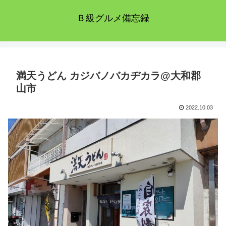
Ｂ級グルメ備忘録
満天うどん カジバノバカヂカラ@大和郡
山市
2022.10.03