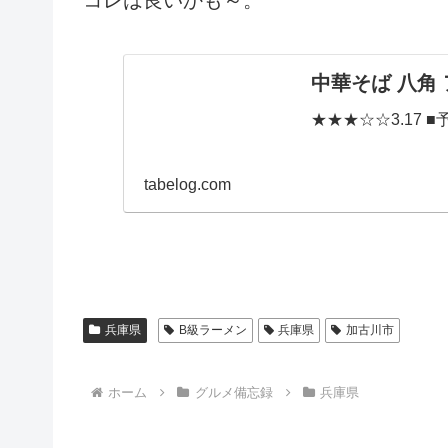
コレは良いかも～。
中華そば 八角 
★★★☆☆3.17 ■予算
tabelog.com
兵庫県
B級ラーメン
兵庫県
加古川市
ホーム
グルメ備忘録
兵庫県