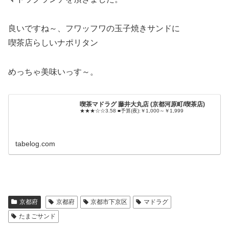
良いですね～、フワッフワの玉子焼きサンドに
喫茶店らしいナポリタン
めっちゃ美味いっす～。
喫茶マドラグ 藤井大丸店 (京都河原町/喫茶店)
★★★☆☆3.58 ■予算(夜):￥1,000～￥1,999
tabelog.com
京都府
京都府
京都市下京区
マドラグ
たまごサンド