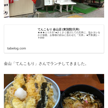
てんこもり 金山店 (東別院/天丼)
★★★☆☆3.07 ■さくさく揚げたての天丼に、塩かタレを
かけ放題。お客様の好みに合わせた『天丼』 ■予算(夜):～
￥999
tabelog.com
金山「てんこもり」さんでランチしてきました。