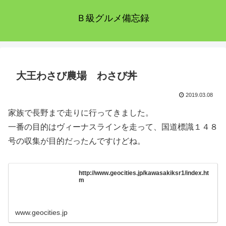
Ｂ級グルメ備忘録
大王わさび農場 わさび丼
2019.03.08
家族で長野まで走りに行ってきました。
一番の目的はヴィーナスラインを走って、国道標識１４８
号の収集が目的だったんですけどね。
http://www.geocities.jp/kawasakiksr1/index.ht
m
www.geocities.jp